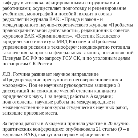
кафедру высококвалифицированными сотрудниками и
работниками; осуществляет подготовку и рецензирование
учебников, монографий и пособий; входит в состав
редколлегий журнала ВАК: «Правда и закон» и
международного научно-теоретического журнала «Проблемы
правоохранительной деятельности», редакционных советов
журналов ВАК «Криминалистъ», «Вестник Казанского
юридического института МВД России» и «Проблемы
управления рисками в техносфере»; неоднократно готовила
заключения на проекты федеральных законов, постановлений
Пленума ВС РФ по запросу ГСУ СК, и по уголовным делам
по запросам СК России.
Л.В. Готчина развивает научное направление
«Предупреждение преступности несовершеннолетних и
молодежи». Под ее научным руководством защищено 8
диссертаций на соискание ученой степени кандидата
юридических наук, 1-за период работы в Академии;
подготовлены научные работы на международные и
межведомственные конкурсы студенческих научных работ,
занявшие призовые места.
За период работы в Академии приняла участие в 20 научно-
практических конференциях; опубликовала 21 статью (9 – в
журналах ВАК); выступила первым официальным