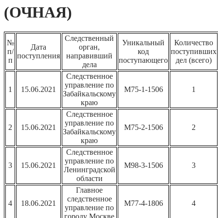
(ОЧНАЯ)
Следственный
№
Уникальный
Количество
Дата
орган,
п/
код
поступивших
поступления
направивший
п
поступающего
дел (всего)
дела
Следственное
управление по
1
15.06.2021
М75-1-1506
1
Забайкальскому
краю
Следственное
управление по
2
15.06.2021
М75-2-1506
2
Забайкальскому
краю
Следственное
управление по
3
15.06.2021
М98-3-1506
3
Ленинградской
области
Главное
следственное
4
18.06.2021
М77-4-1806
4
управление по
городу Москве