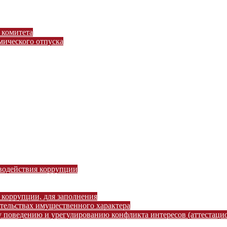
 комитета
ического отпуска
водействия коррупции
 коррупции, для заполнения
ательствах имущественного характера
 поведению и урегулированию конфликта интересов (аттестаци