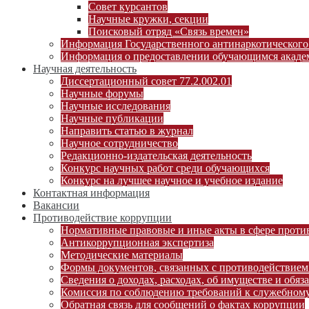
Совет курсантов
Научные кружки, секции
Поисковый отряд «Связь времен»
Информация Государственного антинаркотического
Информация о предоставлении обучающимся академ
Научная деятельность
Диссертационный совет 77.2.002.01
Научные форумы
Научные исследования
Научные публикации
Направить статью в журнал
Научное сотрудничество
Редакционно-издательская деятельность
Конкурс научных работ среди обучающихся
Конкурс на лучшее научное и учебное издание
Контактная информация
Вакансии
Противодействие коррупции
Нормативные правовые и иные акты в сфере проти
Антикоррупционная экспертиза
Методические материалы
Формы документов, связанных с противодействием
Сведения о доходах, расходах, об имуществе и обяз
Комиссия по соблюдению требований к служебному
Обратная связь для сообщений о фактах коррупции