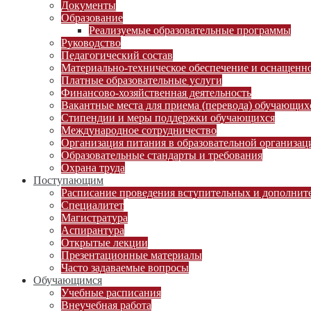
Документы
Образование
Реализуемые образовательные программы
Руководство
Педагогический состав
Материально-техническое обеспечение и оснащеннос
Платные образовательные услуги
Финансово-хозяйственная деятельность
Вакантные места для приема (перевода) обучающих
Стипендии и меры поддержки обучающихся
Международное сотрудничество
Организация питания в образовательной организац
Образовательные стандарты и требования
Охрана труда
Поступающим
Расписание проведения вступительных и дополни
Специалитет
Магистратура
Аспирантура
Открытые лекции
Презентационные материалы
Часто задаваемые вопросы
Обучающимся
Учебные расписания
Внеучебная работа