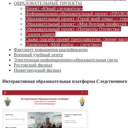
ОБРАЗОВАТЕЛЬНЫЕ ПРОЕКТЫ
Проект «Юный следователь»
Информационно-образовательный проект «ПРА
Образовательный проект «Герой моей семьи — гер
Образовательный проект: «Моя будущая профессия 
Образовательный проект «Патриоты Отечества»
Галерея памяти
Скажи спасибо своему преподавателю, своему наст
Олимпиада «Мой выбор — следствие»
Факультет повышения квалификации
Военный учебный центр
Электронная информационно-образовательная среда
Ростовский филиал
Нижегородский филиал
Интерактивная образовательная платформа Следственного