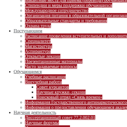
Вакантные места для приема (перевода) обучающих
Стипендии и меры поддержки обучающихся
Международное сотрудничество
Организация питания в образовательной организац
Образовательные стандарты и требования
Охрана труда
Поступающим
Расписание проведения вступительных и дополни
Специалитет
Магистратура
Аспирантура
Открытые лекции
Презентационные материалы
Часто задаваемые вопросы
Обучающимся
Учебные расписания
Внеучебная работа
Совет курсантов
Научные кружки, секции
Поисковый отряд «Связь времен»
Информация Государственного антинаркотического
Информация о предоставлении обучающимся академ
Научная деятельность
Диссертационный совет 77.2.002.01
Научные форумы