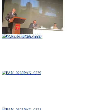
PAN_0235
IMG-20221026-WA0007
PAN_0239
PAN_0321