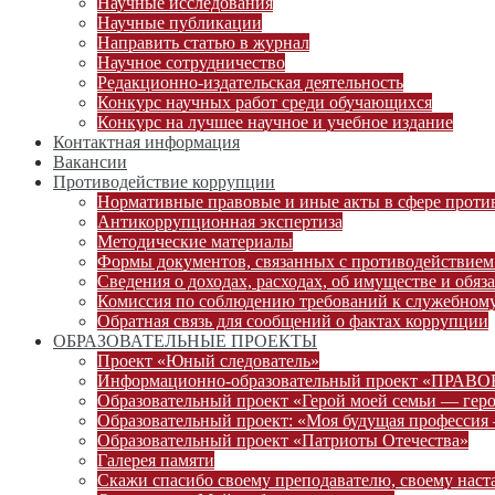
Научные исследования
Научные публикации
Направить статью в журнал
Научное сотрудничество
Редакционно-издательская деятельность
Конкурс научных работ среди обучающихся
Конкурс на лучшее научное и учебное издание
Контактная информация
Вакансии
Противодействие коррупции
Нормативные правовые и иные акты в сфере проти
Антикоррупционная экспертиза
Методические материалы
Формы документов, связанных с противодействием
Сведения о доходах, расходах, об имуществе и обяз
Комиссия по соблюдению требований к служебному
Обратная связь для сообщений о фактах коррупции
ОБРАЗОВАТЕЛЬНЫЕ ПРОЕКТЫ
Проект «Юный следователь»
Информационно-образовательный проект «ПРА
Образовательный проект «Герой моей семьи — гер
Образовательный проект: «Моя будущая профессия 
Образовательный проект «Патриоты Отечества»
Галерея памяти
Скажи спасибо своему преподавателю, своему наст