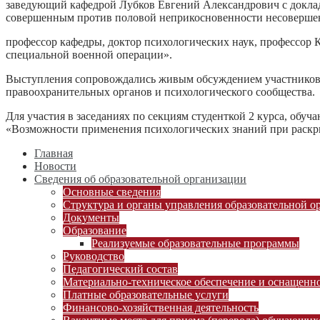
заведующий кафедрой Лубков Евгений Александрович с доклад
совершенным против половой неприкосновенности несоверше
профессор кафедры, доктор психологических наук, профессор
специальной военной операции».
Выступления сопровождались живым обсуждением участников 
правоохранительных органов и психологического сообщества.
Для участия в заседаниях по секциям студенткой 2 курса, об
«Возможности применения психологических знаний при раскр
Главная
Новости
Сведения об образовательной организации
Основные сведения
Структура и органы управления образовательной о
Документы
Образование
Реализуемые образовательные программы
Руководство
Педагогический состав
Материально-техническое обеспечение и оснащеннос
Платные образовательные услуги
Финансово-хозяйственная деятельность