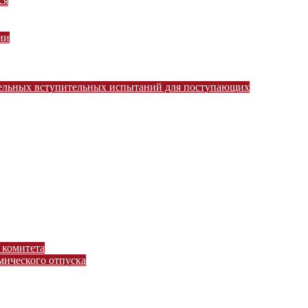
ся
ии
тельных вступительных испытаний для поступающих
 комитета
ического отпуска