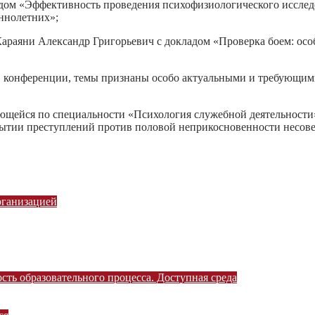
ом «Эффективность проведения психофизиологического исследо
ннолетних»;
 Караяни Александр Григорьевич с докладом «Проверка боем: о
конференции, темы признаны особо актуальными и требующими
учающейся по специальности «Психология служебной деятельнос
ытии преступлений против половой неприкосновенности несов
рганизацией
ть образовательного процесса. Доступная среда