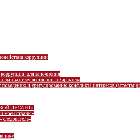
водействия коррупции
 коррупции, для заполнения
ательствах имущественного характера
 поведению и урегулированию конфликта интересов (аттестаци
ВОВОЙ ДЕСАНТ»
ой моей страны»
– следователь»
авнику