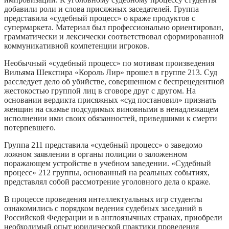
добавили роли и слова присяжных заседателей. Группа
представила «судебный процесс» о краже продуктов с
супермаркета. Материал был профессионально ориентирован,
грамматически и лексически соответствовал сформированной
коммуникативной компетенции игроков.
Необычный «судебный процесс» по мотивам произведения
Вильяма Шекспира «Король Лир» прошел в группе 213. Суд
расследует дело об убийстве, совершенном с беспрецедентной
жестокостью группой лиц в сговоре друг с другом. На
основании вердикта присяжных «суд постановил» признать
женщин на скамье подсудимых виновными в ненадлежащем
исполнении ими своих обязанностей, приведшими к смерти
потерпевшего.
Группа 211 представила «судебный процесс» о заведомо
ложном заявлении в органы полиции о заложенном
поражающем устройстве в учебном заведении. «Судебный
процесс» 212 группы, основанный на реальных событиях,
представлял собой рассмотрение уголовного дела о краже.
В процессе проведения интеллектуальных игр студенты
ознакомились с порядком ведения судебных заседаний в
Российской Федерации и в англоязычных странах, приобрели
необходимый опыт юридической практики проведения