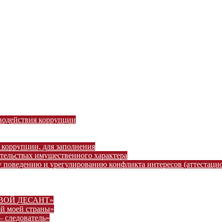
водействия коррупции
 коррупции, для заполнения
ательствах имущественного характера
 поведению и урегулированию конфликта интересов (аттестаци
ВОВОЙ ДЕСАНТ»
ой моей страны»
– следователь»