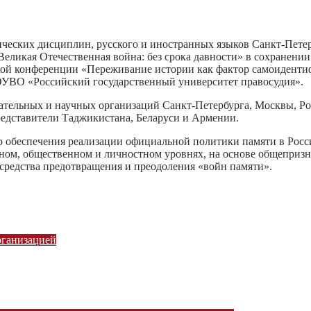
ических дисциплин, русского и иностранных языков Санкт-Пете
Великая Отечественная война: без срока давности» в сохранени
ой конференции «Переживание истории как фактор самоидентифи
УВО «Российский государственный университет правосудия».
ательных и научных организаций Санкт-Петербурга, Москвы, Рос
представители Таджикистана, Беларуси и Армении.
 обеспечения реализации официальной политики памяти в Росс
ом, общественном и личностном уровнях, на основе общепризн
 средства предотвращения и преодоления «войн памяти».
рганизацией