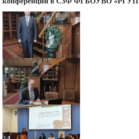
конференции в СЗФ ФГБОУВО «РГУП
1683287301753
1683287301832