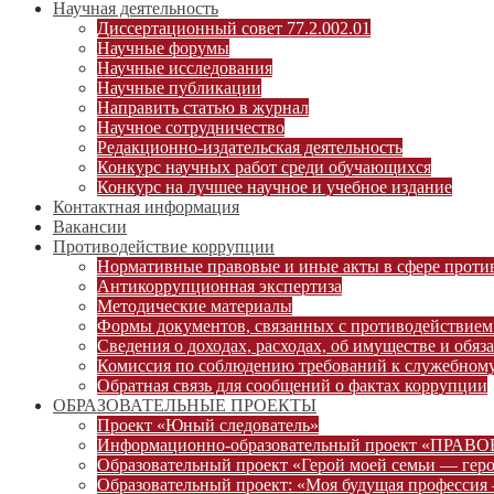
Научная деятельность
Диссертационный совет 77.2.002.01
Научные форумы
Научные исследования
Научные публикации
Направить статью в журнал
Научное сотрудничество
Редакционно-издательская деятельность
Конкурс научных работ среди обучающихся
Конкурс на лучшее научное и учебное издание
Контактная информация
Вакансии
Противодействие коррупции
Нормативные правовые и иные акты в сфере проти
Антикоррупционная экспертиза
Методические материалы
Формы документов, связанных с противодействием
Сведения о доходах, расходах, об имуществе и обяз
Комиссия по соблюдению требований к служебному
Обратная связь для сообщений о фактах коррупции
ОБРАЗОВАТЕЛЬНЫЕ ПРОЕКТЫ
Проект «Юный следователь»
Информационно-образовательный проект «ПРА
Образовательный проект «Герой моей семьи — гер
Образовательный проект: «Моя будущая профессия 