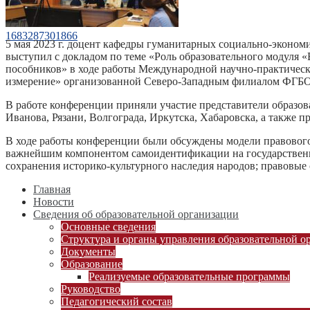
1683287301866
5 мая 2023 г. доцент кафедры гуманитарных социально-эконом
выступил с докладом по теме «Роль образовательного модуля «
пособников» в ходе работы Международной научно-практическ
измерение» организованной Северо-Западным филиалом ФГБО
В работе конференции приняли участие представители образов
Иванова, Рязани, Волгограда, Иркутска, Хабаровска, а также 
В ходе работы конференции были обсуждены модели правового
важнейшим компонентом самоидентификации на государственн
сохранения историко-культурного наследия народов; правовые
Главная
Новости
Сведения об образовательной организации
Основные сведения
Структура и органы управления образовательной о
Документы
Образование
Реализуемые образовательные программы
Руководство
Педагогический состав