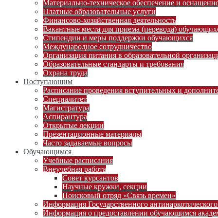
Материально-техническое обеспечение и оснащеннос
Платные образовательные услуги
Финансово-хозяйственная деятельность
Вакантные места для приема (перевода) обучающих
Стипендии и меры поддержки обучающихся
Международное сотрудничество
Организация питания в образовательной организац
Образовательные стандарты и требования
Охрана труда
Поступающим
Расписание проведения вступительных и дополни
Специалитет
Магистратура
Аспирантура
Открытые лекции
Презентационные материалы
Часто задаваемые вопросы
Обучающимся
Учебные расписания
Внеучебная работа
Совет курсантов
Научные кружки, секции
Поисковый отряд «Связь времен»
Информация Государственного антинаркотического
Информация о предоставлении обучающимся академ