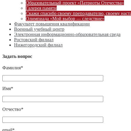
Образовательный проект «Патриоты Отечества»
Галерея памяти
Скажи спасибо своему преподавателю, своему наст
Олимпиада «Мой выбор — следствие»
Факультет повышения квалификации
Военный учебный центр
Электронная информационно-образовательная среда
Ростовский филиал
Нижегородский филиал
Задать вопрос
Фамилия*
Имя*
Отчество*
email*