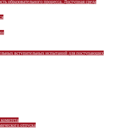
ть образовательного процесса. Доступная среда
ся
ии
тельных вступительных испытаний для поступающих
 комитета
ического отпуска