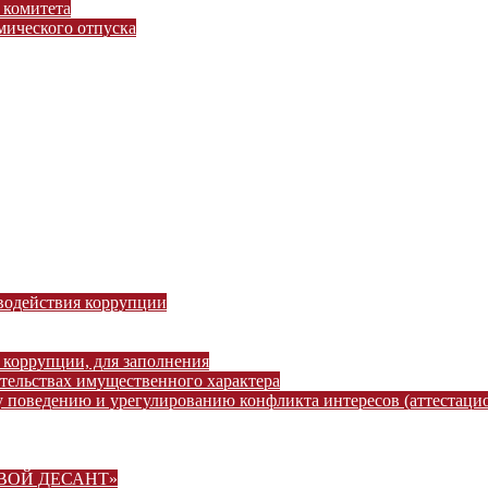
 комитета
ического отпуска
водействия коррупции
 коррупции, для заполнения
ательствах имущественного характера
 поведению и урегулированию конфликта интересов (аттестаци
ВОВОЙ ДЕСАНТ»