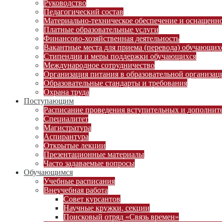
Руководство
Педагогический состав
Материально-техническое обеспечение и оснащеннос
Платные образовательные услуги
Финансово-хозяйственная деятельность
Вакантные места для приема (перевода) обучающих
Стипендии и меры поддержки обучающихся
Международное сотрудничество
Организация питания в образовательной организац
Образовательные стандарты и требования
Охрана труда
Поступающим
Расписание проведения вступительных и дополни
Специалитет
Магистратура
Аспирантура
Открытые лекции
Презентационные материалы
Часто задаваемые вопросы
Обучающимся
Учебные расписания
Внеучебная работа
Совет курсантов
Научные кружки, секции
Поисковый отряд «Связь времен»