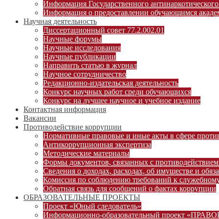
Информация Государственного антинаркотического
Информация о предоставлении обучающимся академ
Научная деятельность
Диссертационный совет 77.2.002.01
Научные форумы
Научные исследования
Научные публикации
Направить статью в журнал
Научное сотрудничество
Редакционно-издательская деятельность
Конкурс научных работ среди обучающихся
Конкурс на лучшее научное и учебное издание
Контактная информация
Вакансии
Противодействие коррупции
Нормативные правовые и иные акты в сфере проти
Антикоррупционная экспертиза
Методические материалы
Формы документов, связанных с противодействием
Сведения о доходах, расходах, об имуществе и обяз
Комиссия по соблюдению требований к служебному
Обратная связь для сообщений о фактах коррупции
ОБРАЗОВАТЕЛЬНЫЕ ПРОЕКТЫ
Проект «Юный следователь»
Информационно-образовательный проект «ПРА