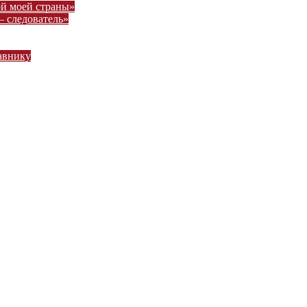
ой моей страны»
– следователь»
авнику