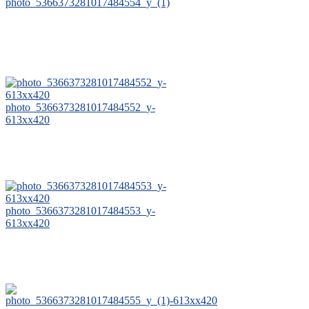
photo_5366373281017484554_y_(1)
photo_5366373281017484552_y-
613xx420
photo_5366373281017484553_y-
613xx420