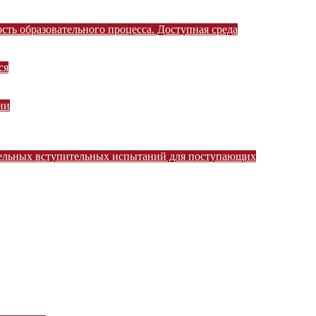
ть образовательного процесса. Доступная среда
ся
ии
тельных вступительных испытаний для поступающих