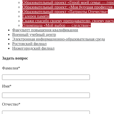
Образовательный проект «Герой моей семьи — гер
Образовательный проект: «Моя будущая профессия 
Образовательный проект «Патриоты Отечества»
Галерея памяти
Скажи спасибо своему преподавателю, своему наст
Олимпиада «Мой выбор — следствие»
Факультет повышения квалификации
Военный учебный центр
Электронная информационно-образовательная среда
Ростовский филиал
Нижегородский филиал
Задать вопрос
Фамилия*
Имя*
Отчество*