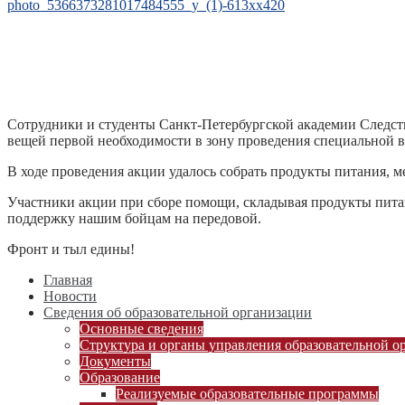
photo_5366373281017484555_y_(1)-613xx420
Сотрудники и студенты Санкт-Петербургской академии Следств
вещей первой необходимости в зону проведения специальной 
В ходе проведения акции удалось собрать продукты питания, 
Участники акции при сборе помощи, складывая продукты питан
поддержку нашим бойцам на передовой.
Фронт и тыл едины!
Главная
Новости
Сведения об образовательной организации
Основные сведения
Структура и органы управления образовательной о
Документы
Образование
Реализуемые образовательные программы