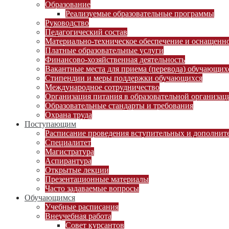
Образование
Реализуемые образовательные программы
Руководство
Педагогический состав
Материально-техническое обеспечение и оснащеннос
Платные образовательные услуги
Финансово-хозяйственная деятельность
Вакантные места для приема (перевода) обучающих
Стипендии и меры поддержки обучающихся
Международное сотрудничество
Организация питания в образовательной организац
Образовательные стандарты и требования
Охрана труда
Поступающим
Расписание проведения вступительных и дополни
Специалитет
Магистратура
Аспирантура
Открытые лекции
Презентационные материалы
Часто задаваемые вопросы
Обучающимся
Учебные расписания
Внеучебная работа
Совет курсантов