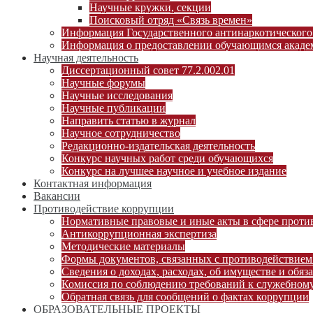
Научные кружки, секции
Поисковый отряд «Связь времен»
Информация Государственного антинаркотического
Информация о предоставлении обучающимся академ
Научная деятельность
Диссертационный совет 77.2.002.01
Научные форумы
Научные исследования
Научные публикации
Направить статью в журнал
Научное сотрудничество
Редакционно-издательская деятельность
Конкурс научных работ среди обучающихся
Конкурс на лучшее научное и учебное издание
Контактная информация
Вакансии
Противодействие коррупции
Нормативные правовые и иные акты в сфере проти
Антикоррупционная экспертиза
Методические материалы
Формы документов, связанных с противодействием
Сведения о доходах, расходах, об имуществе и обяз
Комиссия по соблюдению требований к служебному
Обратная связь для сообщений о фактах коррупции
ОБРАЗОВАТЕЛЬНЫЕ ПРОЕКТЫ