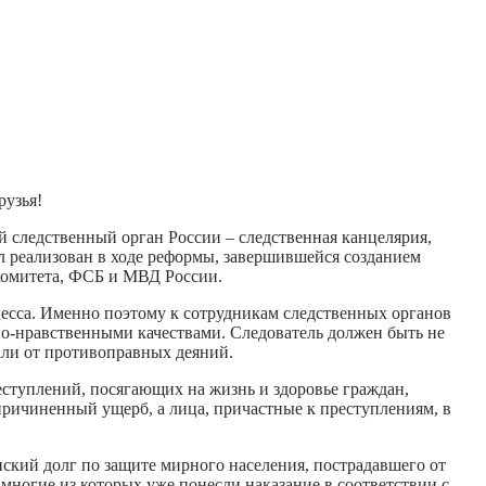
рузья!
 следственный орган России – следственная канцелярия,
л реализован в ходе реформы, завершившейся созданием
 комитета, ФСБ и МВД России.
цесса. Именно поэтому к сотрудникам следственных органов
но-нравственными качествами. Следователь должен быть не
али от противоправных деяний.
еступлений, посягающих на жизнь и здоровье граждан,
причиненный ущерб, а лица, причастные к преступлениям, в
кий долг по защите мирного населения, пострадавшего от
ногие из которых уже понесли наказание в соответствии с