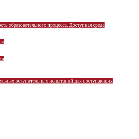
ть образовательного процесса. Доступная среда
ся
ии
тельных вступительных испытаний для поступающих