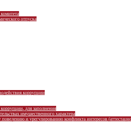
 комитета
ического отпуска
водействия коррупции
 коррупции, для заполнения
ательствах имущественного характера
 поведению и урегулированию конфликта интересов (аттестаци