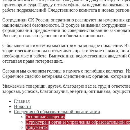
приговором суда. Наряду с этим офицеры ведомства оказываю
работа подразделений Следственного комитета в новых регион
Сотрудники СК России оперативно реагируют на изменения кр
национальной безопасности. В фокусе внимания сотрудников 
формировании предложений по совершенствованию законодател
России, позволяют успешно изобличать виновных.
С большим оптимизмом мы смотрим на молодое поколение. В о
теоретические основы и оттачивать практические навыки, но 
необходимые в работе. Выпускники ведомственных академий СК
отстаивая права потерпевших.
Сегодня мы склоняем головы в память о погибших коллегах. И
Сердечное спасибо ветеранам следственных органов, которые 
Уважаемые товарищи, друзья, благодарю вас за труд и ответст
здоровья, успехов, благополучия, энергии, оптимизма, осущес
Главная
Новости
Сведения об образовательной организации
Основные сведения
Структура и органы управления образовательной о
Документы