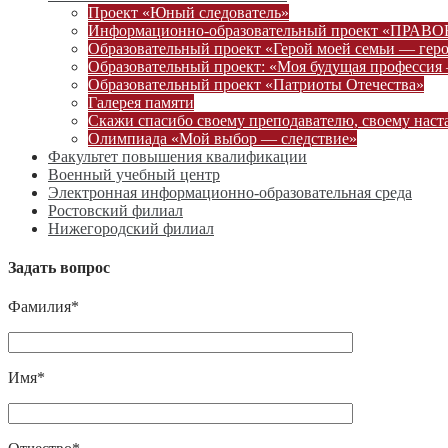
Проект «Юный следователь»
Информационно-образовательный проект «ПРА
Образовательный проект «Герой моей семьи — гер
Образовательный проект: «Моя будущая профессия 
Образовательный проект «Патриоты Отечества»
Галерея памяти
Скажи спасибо своему преподавателю, своему наст
Олимпиада «Мой выбор — следствие»
Факультет повышения квалификации
Военный учебный центр
Электронная информационно-образовательная среда
Ростовский филиал
Нижегородский филиал
Задать вопрос
Фамилия*
Имя*