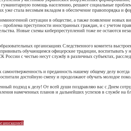
т гуманитарную помощь населению, решают социальные проблем
ах уже стала весомым вкладом в обеспечение правопорядка и фо
иминогенной ситуации в обществе, а также появление новых в
— проблема преступности иностранных граждан, и с учетом пра
ьства. Новые схемы киберпреступлений тоже не остаются неза
бразовательных организациях Следственного комитета выстроен
и прививать обучающимся офицерские традиции, воспитывать у ни
 России с честью несут службу в различных субъектах, рассле
х самоотверженность и преданность нашему общему делу всегда
воспитали достойную смену и продолжают обучать молодое поко
венный подход к делу! От всей души поздравляю вас с Днем сот
твления намеченных планов и дальнейших успехов в службе на б
рганизацией