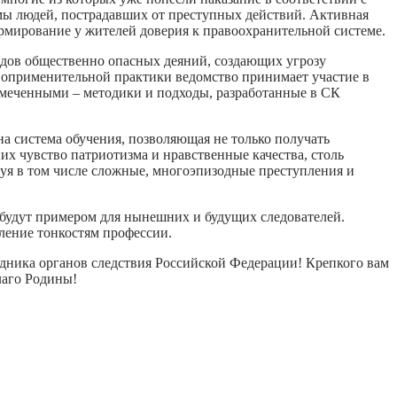
ы людей, пострадавших от преступных действий. Активная
рмирование у жителей доверия к правоохранительной системе.
идов общественно опасных деяний, создающих угрозу
воприменительной практики ведомство принимает участие в
меченными – методики и подходы, разработанные в СК
а система обучения, позволяющая не только получать
х чувство патриотизма и нравственные качества, столь
дуя в том числе сложные, многоэпизодные преступления и
 будут примером для нынешних и будущих следователей.
ление тонкостям профессии.
рудника органов следствия Российской Федерации! Крепкого вам
лаго Родины!