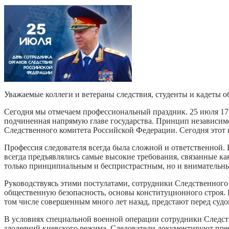
Уважаемые коллеги и ветераны следствия, студенты и кадеты 
Сегодня мы отмечаем профессиональный праздник. 25 июля 171
подчиненная напрямую главе государства. Принцип независимо
Следственного комитета Российской Федерации. Сегодня этот 
Профессия следователя всегда была сложной и ответственной. 
всегда предъявлялись самые высокие требования, связанные к
только принципиальным и беспристрастным, но и внимательны
Руководствуясь этими постулатами, сотрудники Следственного
общественную безопасность, основы конституционного строя. 
том числе совершенным много лет назад, предстают перед судо
В условиях специальной военной операции сотрудники Следст
злодеяний киевского режима. Следователи документируют пре