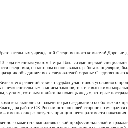
образовательных учреждений Следственного комитета! Дорогие д
3 года именным указом Петра I был создан первый специальный
сти следствия, на котором основывалась работа канцелярии, бы
праздник объединяет всех следователей страны: Следственного
Ведь от его решений зависят судьбы участников уголовного про
ак с неукоснительным знанием законов, так и с высокими мораль
м, чутким, готовым прийти на помощь людям, которые пострад
 комитета выполняют задачи по расследованию особо тяжких пр
Благодаря работе СК России потерпевшей стороне возмещается 
м – именно так реализуется принцип неотвратимости наказания.
венного комитета выполняют свой профессиональный и гражданс
ступления участников украинских вооруженных формирований, м