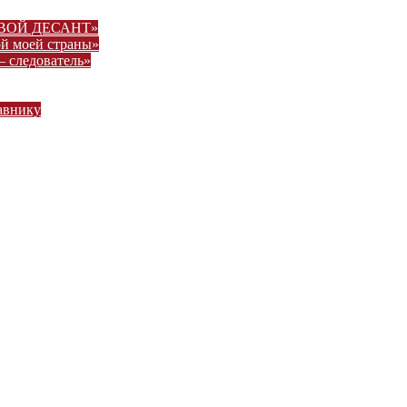
ВОВОЙ ДЕСАНТ»
ой моей страны»
– следователь»
авнику