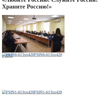
Храните Россию!»
FSIN6-613xx420
FSIN5
FSIN1-613xx420