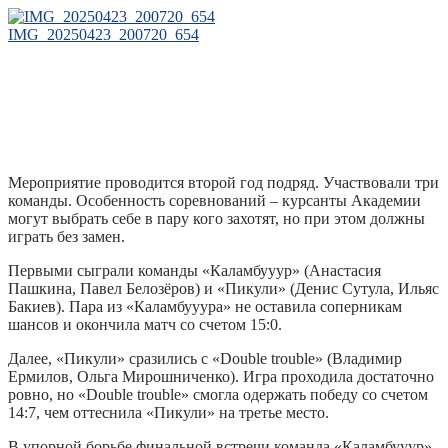
IMG_20250423_200720_654
Мероприятие проводится второй год подряд. Участвовали три
команды. Особенность соревнований – курсанты Академии
могут выбрать себе в пару кого захотят, но при этом должны
играть без замен.
Первыми сыграли команды «Каламбууур» (Анастасия
Пашкина, Павел Белозёров) и «Пикули» (Денис Сутула, Ильяс
Бакиев). Пара из «Каламбууура» не оставила соперникам
шансов и окончила матч со счетом 15:0.
Далее, «Пикули» сразились с «Double trouble» (Владимир
Ермилов, Ольга Мирошниченко). Игра проходила достаточно
ровно, но «Double trouble» смогла одержать победу со счетом
14:7, чем оттеснила «Пикули» на третье место.
В упорной борьбе финальной встречи команда «Каламбууур»