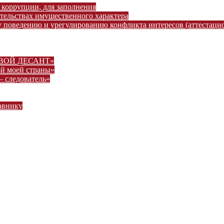
 коррупции, для заполнения
ательствах имущественного характера
 поведению и урегулированию конфликта интересов (аттестаци
ВОВОЙ ДЕСАНТ»
ой моей страны»
– следователь»
авнику