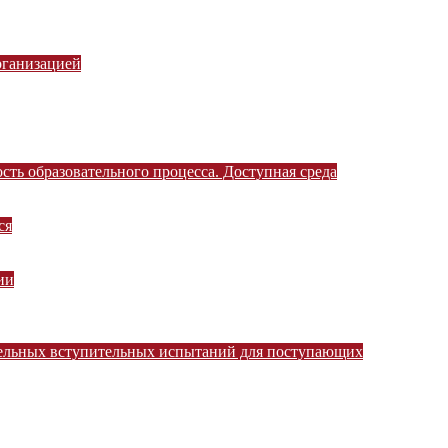
рганизацией
ть образовательного процесса. Доступная среда
ся
ии
тельных вступительных испытаний для поступающих