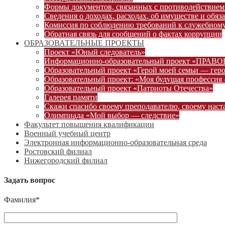
Формы документов, связанных с противодействием
Сведения о доходах, расходах, об имуществе и обяз
Комиссия по соблюдению требований к служебному
Обратная связь для сообщений о фактах коррупции
ОБРАЗОВАТЕЛЬНЫЕ ПРОЕКТЫ
Проект «Юный следователь»
Информационно-образовательный проект «ПРА
Образовательный проект «Герой моей семьи — гер
Образовательный проект: «Моя будущая профессия 
Образовательный проект «Патриоты Отечества»
Галерея памяти
Скажи спасибо своему преподавателю, своему наст
Олимпиада «Мой выбор — следствие»
Факультет повышения квалификации
Военный учебный центр
Электронная информационно-образовательная среда
Ростовский филиал
Нижегородский филиал
Задать вопрос
Фамилия*