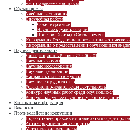
Часто задаваемые вопросы
Обучающимся
Учебные расписания
Внеучебная работа
Совет курсантов
Научные кружки, секции
Поисковый отряд «Связь времен»
Информация Государственного антинаркотического
Информация о предоставлении обучающимся академ
Научная деятельность
Диссертационный совет 77.2.002.01
Научные форумы
Научные исследования
Научные публикации
Направить статью в журнал
Научное сотрудничество
Редакционно-издательская деятельность
Конкурс научных работ среди обучающихся
Конкурс на лучшее научное и учебное издание
Контактная информация
Вакансии
Противодействие коррупции
Нормативные правовые и иные акты в сфере проти
Антикоррупционная экспертиза
Методические материалы