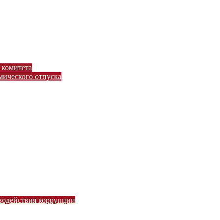
 комитета
ического отпуска
водействия коррупции