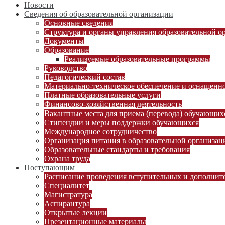
Новости
Сведения об образовательной организации
Основные сведения
Структура и органы управления образовательной о
Документы
Образование
Реализуемые образовательные программы
Руководство
Педагогический состав
Материально-техническое обеспечение и оснащеннос
Платные образовательные услуги
Финансово-хозяйственная деятельность
Вакантные места для приема (перевода) обучающих
Стипендии и меры поддержки обучающихся
Международное сотрудничество
Организация питания в образовательной организац
Образовательные стандарты и требования
Охрана труда
Поступающим
Расписание проведения вступительных и дополни
Специалитет
Магистратура
Аспирантура
Открытые лекции
Презентационные материалы