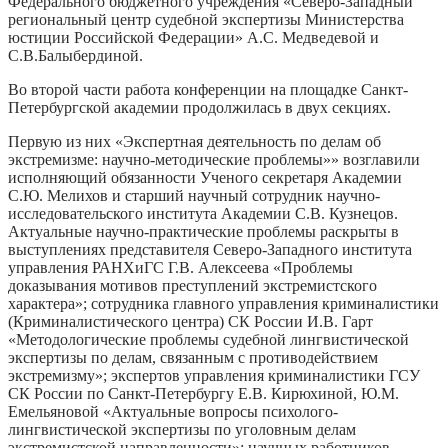
Федерального бюджетного учреждения «Северо-Западный
региональный центр судебной экспертизы Министерства
юстиции Российской Федерации» А.С. Медведевой и
С.В.Балыбердиной.
Во второй части работа конференции на площадке Санкт-
Петербургской академии продолжилась в двух секциях.
Первую из них «Экспертная деятельность по делам об
экстремизме: научно-методические проблемы»» возглавили
исполняющий обязанности Ученого секретаря Академии
С.Ю. Мелихов и старший научный сотрудник научно-
исследовательского института Академии С.В. Кузнецов.
Актуальные научно-практические проблемы раскрыты в
выступлениях представителя Северо-Западного института
управления РАНХиГС Г.В. Алексеева «Проблемы
доказывания мотивов преступлений экстремистского
характера»; сотрудника главного управления криминалистики
(Криминалистического центра) СК России И.В. Гарт
«Методологические проблемы судебной лингвистической
экспертизы по делам, связанным с противодействием
экстремизму»; экспертов управления криминалистики ГСУ
СК России по Санкт-Петербургу Е.В. Кирюхиной, Ю.М.
Емельяновой «Актуальные вопросы психолого-
лингвистической экспертизы по уголовным делам
экстремистской направленности»; научных работников