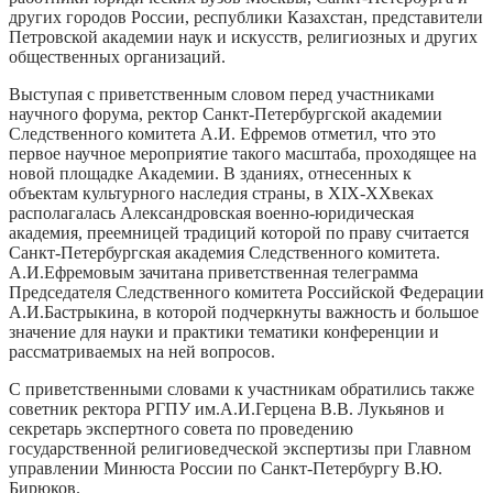
других городов России, республики Казахстан, представители
Петровской академии наук и искусств, религиозных и других
общественных организаций.
Выступая с приветственным словом перед участниками
научного форума, ректор Санкт-Петербургской академии
Следственного комитета А.И. Ефремов отметил, что это
первое научное мероприятие такого масштаба, проходящее на
новой площадке Академии. В зданиях, отнесенных к
объектам культурного наследия страны, в XIX-XXвеках
располагалась Александровская военно-юридическая
академия, преемницей традиций которой по праву считается
Санкт-Петербургская академия Следственного комитета.
А.И.Ефремовым зачитана приветственная телеграмма
Председателя Следственного комитета Российской Федерации
А.И.Бастрыкина, в которой подчеркнуты важность и большое
значение для науки и практики тематики конференции и
рассматриваемых на ней вопросов.
С приветственными словами к участникам обратились также
советник ректора РГПУ им.А.И.Герцена В.В. Лукьянов и
секретарь экспертного совета по проведению
государственной религиоведческой экспертизы при Главном
управлении Минюста России по Санкт-Петербургу В.Ю.
Бирюков.