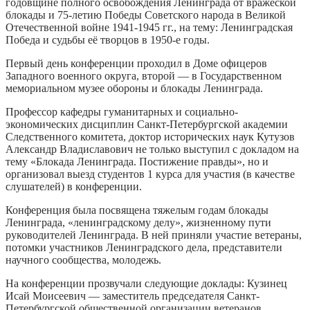
годовщине полного освобождения Ленинграда от вражеской
блокады и 75-летию Победы Советского народа в Великой
Отечественной войне 1941-1945 гг., на тему: Ленинградская
Победа и судьбы её творцов в 1950-е годы.
Первый день конференции проходил в Доме офицеров
Западного военного округа, второй — в Государственном
мемориальном музее обороны и блокады Ленинграда.
Профессор кафедры гуманитарных и социально-
экономических дисциплин Санкт-Петербургской академии
Следственного комитета, доктор исторических наук Кутузов
Александр Владиславович не только выступил с докладом на
тему «Блокада Ленинграда. Постижение правды», но и
организовал выезд студентов 1 курса для участия (в качестве
слушателей) в конференции.
Конференция была посвящена тяжелым годам блокады
Ленинграда, «ленинградскому делу», жизненному пути
руководителей Ленинграда. В ней приняли участие ветераны,
потомки участников Ленинградского дела, представители
научного сообщества, молодежь.
На конференции прозвучали следующие доклады: Кузинец
Исай Моисеевич — заместитель председателя Санкт-
Петербургской общественной организации ветеранов