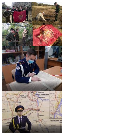
1231414-926×696
456-926×696