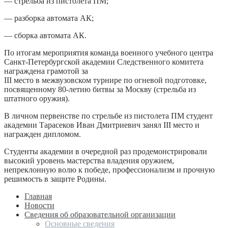
— стрельба из пистолета ПМ;
— разборка автомата АК;
— сборка автомата АК.
По итогам мероприятия команда военного учебного центра
Санкт-Петербургской академии Следственного комитета
награждена грамотой за
III место в межвузовском турнире по огневой подготовке,
посвященному 80-летию битвы за Москву (стрельба из
штатного оружия).
В личном первенстве по стрельбе из пистолета ПМ студент
академии Тарасеков Иван Дмитриевич занял III место и
награжден дипломом.
Студенты академии в очередной раз продемонстрировали
высокий уровень мастерства владения оружием,
непреклонную волю к победе, профессионализм и прочную
решимость в защите Родины.
Главная
Новости
Сведения об образовательной организации
Основные сведения