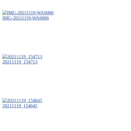
IMG-20211119-WA0006
20211119_154713
20211119_154645