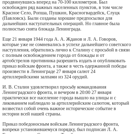
продвинувшись вперед на 70-100 километров. Был
освобожден ряд важных населенных пунктов, в том числе
Красное Село, Ропша, Пушкин, Красногвардейск, Слуцк
(Павловск). Были созданы хорошие предпосылки для
дальнейших наступательных операций. Но главное была
полностью снята блокада Ленинграда.
Еще 21 января 1944 года А. А. Жданов и Л. А. Говоров,
которые уже не сомневались в успехе дальнейшего советского
наступления, обратились лично к Сталину с просьбой в связи
с полным освобождением города от блокады и от
артобстрелов противника разрешить издать и опубликовать
приказ войскам фронта, а также в честь одержанной победы
произвести в Ленинграде 27 января салют 24
артиллерийскими залпами из 324 орудий.
И. В. Сталин удовлетворил просьбу командования
Ленинградского фронта, и вечером в 20:00 27 января
практически все население города вышло на улицы и с
ликованием наблюдало за артиллерийским салютом, который
возвестил собой очень важное исторические событие в
истории всей нашей страны.
Приказ победоносным войскам Ленинградского фронта,
вопреки установившемуся порядку, был подписан Л. А.