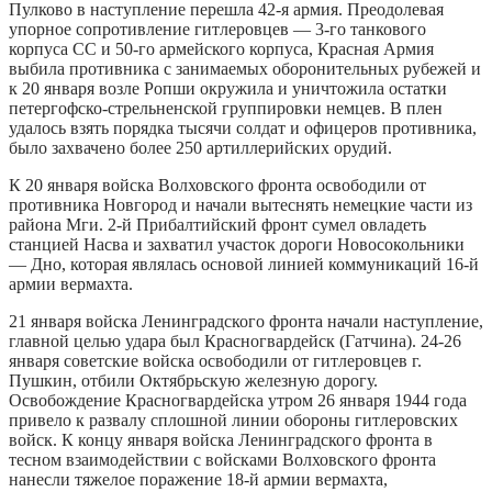
Пулково в наступление перешла 42-я армия. Преодолевая
упорное сопротивление гитлеровцев — 3-го танкового
корпуса СС и 50-го армейского корпуса, Красная Армия
выбила противника с занимаемых оборонительных рубежей и
к 20 января возле Ропши окружила и уничтожила остатки
петергофско-стрельненской группировки немцев. В плен
удалось взять порядка тысячи солдат и офицеров противника,
было захвачено более 250 артиллерийских орудий.
К 20 января войска Волховского фронта освободили от
противника Новгород и начали вытеснять немецкие части из
района Мги. 2-й Прибалтийский фронт сумел овладеть
станцией Насва и захватил участок дороги Новосокольники
— Дно, которая являлась основой линией коммуникаций 16-й
армии вермахта.
21 января войска Ленинградского фронта начали наступление,
главной целью удара был Красногвардейск (Гатчина). 24-26
января советские войска освободили от гитлеровцев г.
Пушкин, отбили Октябрьскую железную дорогу.
Освобождение Красногвардейска утром 26 января 1944 года
привело к развалу сплошной линии обороны гитлеровских
войск. К концу января войска Ленинградского фронта в
тесном взаимодействии с войсками Волховского фронта
нанесли тяжелое поражение 18-й армии вермахта,