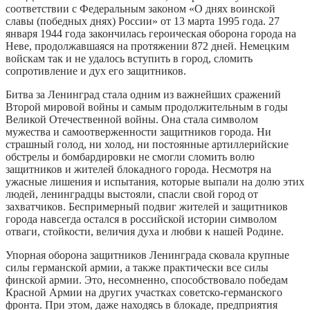
соответствии с Федеральным законом «О днях воинской
славы (победных днях) России» от 13 марта 1995 года. 27
января 1944 года закончилась героическая оборона города на
Неве, продолжавшаяся на протяжении 872 дней. Немецким
войскам так и не удалось вступить в город, сломить
сопротивление и дух его защитников.
Битва за Ленинград стала одним из важнейших сражений
Второй мировой войны и самым продолжительным в годы
Великой Отечественной войны. Она стала символом
мужества и самоотверженности защитников города. Ни
страшный голод, ни холод, ни постоянные артиллерийские
обстрелы и бомбардировки не смогли сломить волю
защитников и жителей блокадного города. Несмотря на
ужасные лишения и испытания, которые выпали на долю этих
людей, ленинградцы выстояли, спасли свой город от
захватчиков. Беспримерный подвиг жителей и защитников
города навсегда остался в российской истории символом
отваги, стойкости, величия духа и любви к нашей Родине.
Упорная оборона защитников Ленинграда сковала крупные
силы германской армии, а также практически все силы
финской армии. Это, несомненно, способствовало победам
Красной Армии на других участках советско-германского
фронта. При этом, даже находясь в блокаде, предприятия