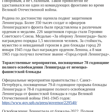
Говоровым, а не Сталиным. Такой привилегии не
удостаивался ни один из командующих фронтами во время
Великой Отечественной войны.
Родина по достоинству оценила подвиг защитников
Ленинграда. Более 350 тысяч солдат и офицеров
Ленинградского фронта были представлены к различным
орденам и медалям. 226 защитников города стали Героями
Советского Союза. Медалью «За оборону Ленинграда» было
награждено порядка 1,5 миллионов человек. За стойкость,
мужество и невиданный героизм в дни блокады город 20
января 1945 года был награжден орденом Ленина, а 8 мая
1965 года получил почетное звание «Город-герой Ленинград».
Торжественные мероприятия, посвященные 78 годовщине
полного освобождения Ленинграда от немецко-
фашистской блокады
Официальные мероприятия правительства г. Санкт-
Петербурга, посвященные 79-й годовщине прорыва блокады
Ленинграда и 78-й годовщине полного освобождения
Ленинграда от фашистской блокады в годы Великой
Отечественной войны 1941-1945 годов:
https://www.gov.spb.ru/press/governor/229540/
Освобождение Ленинграда от блокады-2022. Полная