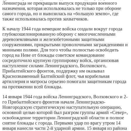
Ленинграда не прекращали выпуск продукции военного
назначения, которая использовалась не только при обороне
самого города, но и вывозилась на «большую землю», где
также использовалась против захватчиков.
К началу 1944 года немецкие войска создали вокруг города
глубокоэшелонированную оборону с многочисленными
деревоземляными и железобетонными защитными
сооружениями, прикрытыми проволочными заграждениями и
минными полями. Для того чтобы полностью освободить
город на Неве от блокады советское командование
сосредоточило крупную группировку войск, организовав
наступление силами Ленинградского, Волховского,
Прибалтийского фронтов, поддержку им оказывал
Краснознаменный Балтийский флот, чья корабельная
артиллерия и матросы серьезно помогали защитникам города
на протяжении всей блокады.
14 января 1944 года войска Ленинградского, Волховского и 2-
го Прибалтийского фронтов начали Ленинградско-
Новгородскую стратегическую наступательную операцию,
основной целью которой был разгром группы армий «Север»,
освобождение территории Ленинградской области и полное
снятие блокады с города. Первыми удар по врагу утром 14
января нанесли части 2-й ударной армии. 15 января из района