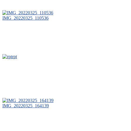
IMG_20220325_110536
rpt
IMG_20220325_164139