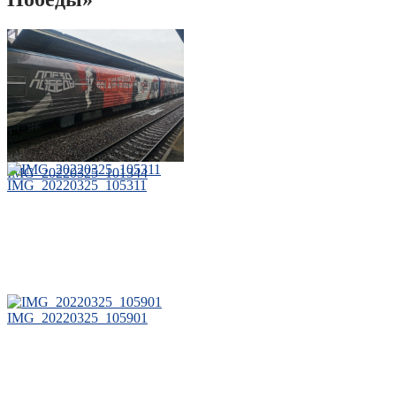
IMG_20220325_101344
IMG_20220325_105311
IMG_20220325_105901