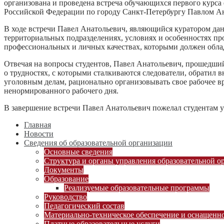
организована и проведена встреча обучающихся первого курса 
Российской Федерации по городу Санкт-Петербургу Павлом А
В ходе встречи Павел Анатольевич, являющийся куратором дан
территориальных подразделениях, условиях и особенностях п
профессиональных и личных качествах, которыми должен облад
Отвечая на вопросы студентов, Павел Анатольевич, прошедший
о трудностях, с которыми сталкиваются следователи, обратил
уголовным делам, рационально организовывать свое рабочее в
ненормированного рабочего дня.
В завершение встречи Павел Анатольевич пожелал студентам ус
Главная
Новости
Сведения об образовательной организации
Основные сведения
Структура и органы управления образовательной о
Документы
Образование
Реализуемые образовательные программы
Руководство
Педагогический состав
Материально-техническое обеспечение и оснащеннос
Платные образовательные услуги