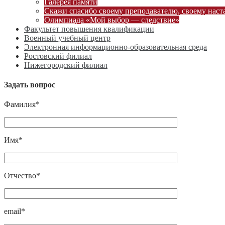
Галерея памяти
Скажи спасибо своему преподавателю, своему наст
Олимпиада «Мой выбор — следствие»
Факультет повышения квалификации
Военный учебный центр
Электронная информационно-образовательная среда
Ростовский филиал
Нижегородский филиал
Задать вопрос
Фамилия*
Имя*
Отчество*
email*