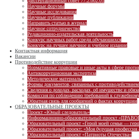
Диссертационный совет 77.2.002.01
Научные форумы
Научные исследования
Научные публикации
Направить статью в журнал
Научное сотрудничество
Редакционно-издательская деятельность
Конкурс научных работ среди обучающихся
Конкурс на лучшее научное и учебное издание
Контактная информация
Вакансии
Противодействие коррупции
Нормативные правовые и иные акты в сфере проти
Антикоррупционная экспертиза
Методические материалы
Формы документов, связанных с противодействием
Сведения о доходах, расходах, об имуществе и обяз
Комиссия по соблюдению требований к служебному
Обратная связь для сообщений о фактах коррупции
ОБРАЗОВАТЕЛЬНЫЕ ПРОЕКТЫ
Проект «Юный следователь»
Информационно-образовательный проект «ПРА
Образовательный проект «Герой моей семьи — гер
Образовательный проект: «Моя будущая профессия 
Образовательный проект «Патриоты Отечества»