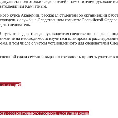
факультета подготовки следователей с заместителем руководите
натольевичем Камчатным.
ного курса Академии, рассказал студентам об организации рабо
рохождения службы в Следственном комитете Российской Федера
ать следователь.
 путь от следователя до руководителя следственного органа, п
 внимание на необходимость научиться планировать расследован
ремя, в том числе с учетом установленного для следователей С
пешной сдачи сессии и выразил готовность принять участие в н
рганизацией
ть образовательного процесса. Доступная среда