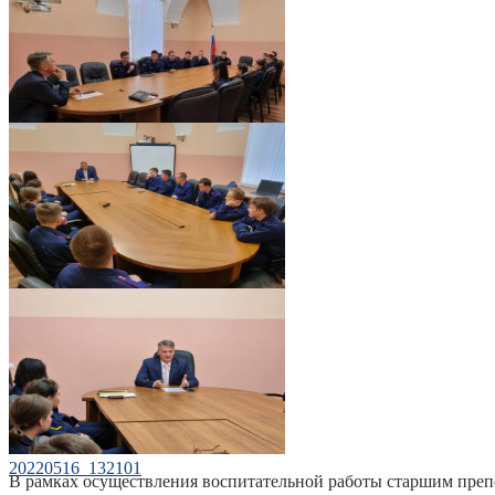
20220516_132016
20220516_132046
20220516_132101
В рамках осуществления воспитательной работы старшим преп