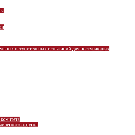
ся
ии
тельных вступительных испытаний для поступающих
 комитета
ического отпуска