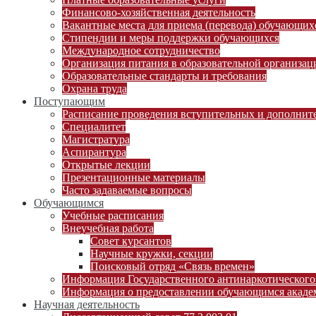
Финансово-хозяйственная деятельность
Вакантные места для приема (перевода) обучающих
Стипендии и меры поддержки обучающихся
Международное сотрудничество
Организация питания в образовательной организац
Образовательные стандарты и требования
Охрана труда
Поступающим
Расписание проведения вступительных и дополни
Специалитет
Магистратура
Аспирантура
Открытые лекции
Презентационные материалы
Часто задаваемые вопросы
Обучающимся
Учебные расписания
Внеучебная работа
Совет курсантов
Научные кружки, секции
Поисковый отряд «Связь времен»
Информация Государственного антинаркотического
Информация о предоставлении обучающимся академ
Научная деятельность