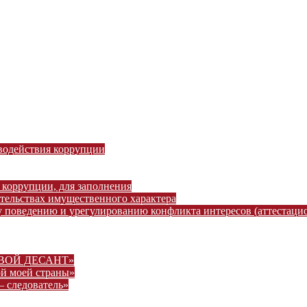
водействия коррупции
 коррупции, для заполнения
ательствах имущественного характера
 поведению и урегулированию конфликта интересов (аттестаци
ВОВОЙ ДЕСАНТ»
ой моей страны»
– следователь»