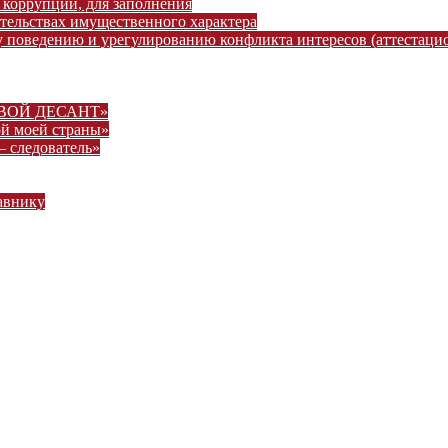
 коррупции, для заполнения
ательствах имущественного характера
 поведению и урегулированию конфликта интересов (аттестаци
ВОВОЙ ДЕСАНТ»
ой моей страны»
– следователь»
авнику