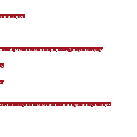
рганизацией
ть образовательного процесса. Доступная среда
ся
ии
тельных вступительных испытаний для поступающих