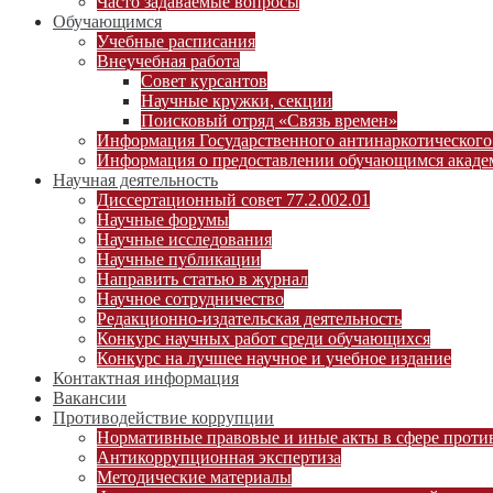
Часто задаваемые вопросы
Обучающимся
Учебные расписания
Внеучебная работа
Совет курсантов
Научные кружки, секции
Поисковый отряд «Связь времен»
Информация Государственного антинаркотического
Информация о предоставлении обучающимся академ
Научная деятельность
Диссертационный совет 77.2.002.01
Научные форумы
Научные исследования
Научные публикации
Направить статью в журнал
Научное сотрудничество
Редакционно-издательская деятельность
Конкурс научных работ среди обучающихся
Конкурс на лучшее научное и учебное издание
Контактная информация
Вакансии
Противодействие коррупции
Нормативные правовые и иные акты в сфере проти
Антикоррупционная экспертиза
Методические материалы