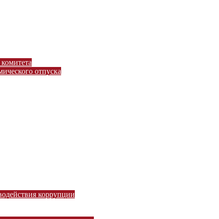
 комитета
ического отпуска
водействия коррупции