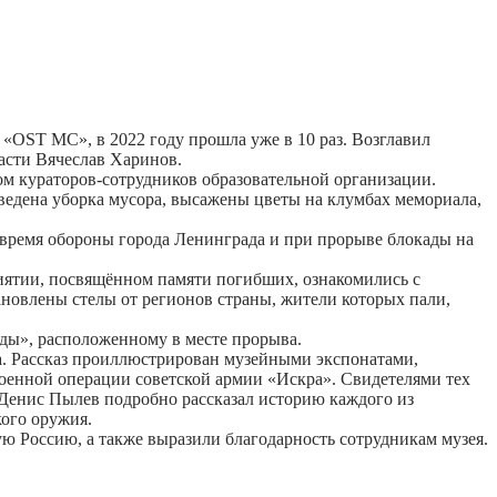
«OST МС», в 2022 году прошла уже в 10 раз. Возглавил
асти Вячеслав Харинов.
ом кураторов-сотрудников образовательной организации.
едена уборка мусора, высажены цветы на клумбах мемориала,
 время обороны города Ленинграда и при прорыве блокады на
иятии, посвящённом памяти погибших, ознакомились с
новлены стелы от регионов страны, жители которых пали,
ды», расположенному в месте прорыва.
а. Рассказ проиллюстрирован музейными экспонатами,
оенной операции советской армии «Искра». Свидетелями тех
 Денис Пылев подробно рассказал историю каждого из
кого оружия.
ю Россию, а также выразили благодарность сотрудникам музея.