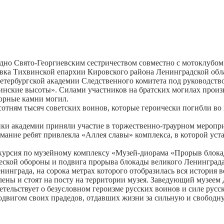
дно Свято-Георгиевским сестричеством совместно с мотоклубом 
овка Тихвинской епархии Кировского района Ленинградской обл
етербургской академии Следственного комитета под руководств
нские высоты». Силами участников на братских могилах произв
юрные камни могил.
отням тысяч советских воинов, которые героически погибли во
ики академии приняли участие в торжественно-траурном меропр
ние ребят привлекла «Аллея славы» комплекса, в которой уста
скурсия по музейному комплексу «Музей-диорама «Прорыв блока
ческой обороны и подвига прорыва блокады великого Ленинград
града, на сорока метрах которого отобразилась вся история в
лены и стоят на посту на территории музея. Заведующий музеем
тельствует о безусловном героизме русских воинов и силе русс
одвигом своих прадедов, отдавших жизни за сильную и свободну