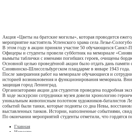
Акция «Цветы на братские могилы», которая проводится ежего
мероприятие настоятель Успенского храма села Лезье-Сологуб
В этом году в акции приняли участие 50 обучающихся Санкт-П
Офицеры и студенты провели субботник на мемориале «Синяви
вымыты таблички с именами погибших героев, очищены борд
Основной целью проведённой акции было отдать дань памяти с
Синявинско-Шлиссельбургском плацдарме в январе 1943 года.
После завершения работ на мемориале обучающиеся и сотрудн
историей возникновения и функционирования мемориала. Внима
защищая город Ленинград.
Организаторами акции для студентов проведена подробная эк
В ходе экскурсии сотрудники музея довели хронологию герои
уникальным живописным полотном художников-баталистов Ленин
событий были танки, которые подняты со дна Невы, восстанов
выставленных танков. Истории, наполненные событиями, свиде
По окончании мероприятий студенты отметили, что гордятся п
Главная
Новости