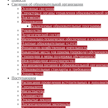
Сведения об образовательной организации
Основные сведения
Структура и органы управления образовательной о
Документы
Образование
Реализуемые образовательные программы
Руководство
Педагогический состав
Материально-техническое обеспечение и оснащеннос
Платные образовательные услуги
Финансово-хозяйственная деятельность
Вакантные места для приема (перевода) обучающих
Стипендии и меры поддержки обучающихся
Международное сотрудничество
Организация питания в образовательной организац
Образовательные стандарты и требования
Охрана труда
Поступающим
Расписание проведения вступительных и дополни
Специалитет
Магистратура
Аспирантура
Открытые лекции
Презентационные материалы