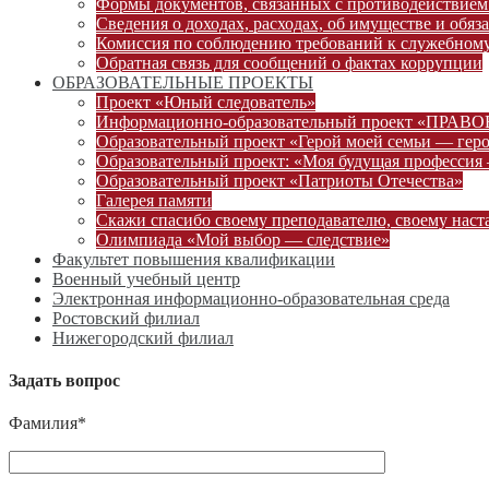
Формы документов, связанных с противодействием
Сведения о доходах, расходах, об имуществе и обяз
Комиссия по соблюдению требований к служебному
Обратная связь для сообщений о фактах коррупции
ОБРАЗОВАТЕЛЬНЫЕ ПРОЕКТЫ
Проект «Юный следователь»
Информационно-образовательный проект «ПРА
Образовательный проект «Герой моей семьи — гер
Образовательный проект: «Моя будущая профессия 
Образовательный проект «Патриоты Отечества»
Галерея памяти
Скажи спасибо своему преподавателю, своему наст
Олимпиада «Мой выбор — следствие»
Факультет повышения квалификации
Военный учебный центр
Электронная информационно-образовательная среда
Ростовский филиал
Нижегородский филиал
Задать вопрос
Фамилия*