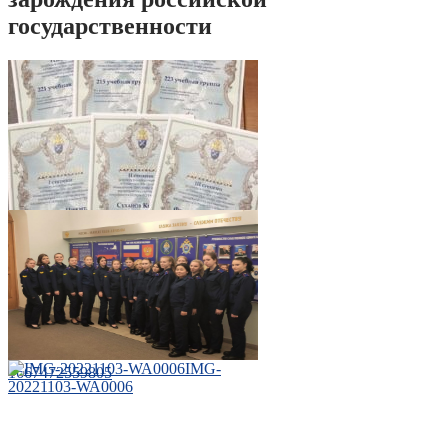
государственности
60bce5dc-5f66-440a-851a-
39ecc999b5ab
IMG-
1667472559805
20221103-WA0006