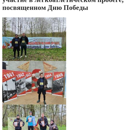
посвященном Дню Победы
IMG_20250512_075850_827
IMG_20250512_075854_709